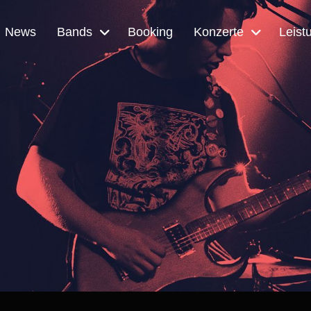
News
Bands
Booking
Konzerte
Leist