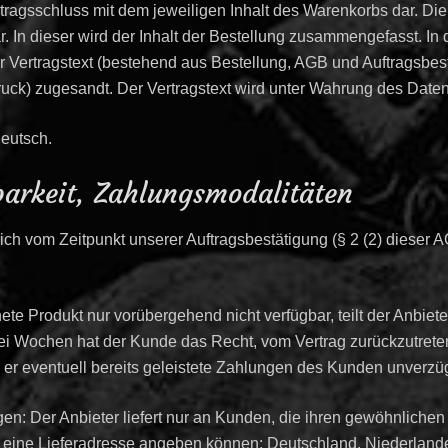
tragsschluss mit dem jeweiligen Inhalt des Warenkorbs dar. Die
In dieser wird der Inhalt der Bestellung zusammengefasst. In d
der Vertragstext (bestehend aus Bestellung, AGB und Auftragsb
uck) zugesandt. Der Vertragstext wird unter Wahrung des Date
Deutsch.
arkeit, Zahlungsmodalitäten
ch vom Zeitpunkt unserer Auftragsbestätigung (§ 2 (2) dieser 
ete Produkt nur vorübergehend nicht verfügbar, teilt der Anbiet
i Wochen hat der Kunde das Recht, vom Vertrag zurückzutreten.
d er eventuell bereits geleistete Zahlungen des Kunden unverzüg
en: Der Anbieter liefert nur an Kunden, die ihren gewöhnliche
eine Lieferadresse angeben können: Deutschland, Niederlande