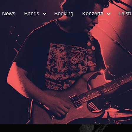
News
Bands
Booking
Konzerte
Leist