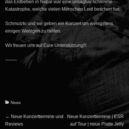
das Erdbeben in Nepal war eine unsagbar schlimme
Katastrophe, welche vielen Menschen Leid beschert hat.
Schmutzki und wir geben ein Konzert um weni
gstens
einigen Wenigen zu helfen.
Wir freuen uns auf Eure Unterstützung!!!
——–
Categories
News
Beitragsnavigation
Previous
Next
←
Neue Konzerttermine und
Neue Konzerttermine | ESR
post:
post:
Reviews
auf Tour | neue Platte Jelly