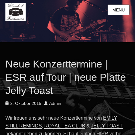
MENU
Neue Konzerttermine |
ESR auf Tour | neue Platte
Jelly Toast
Posted
Author
2. Oktober 2015
Admin
on
Wir freuen uns sehr neue Konzerttermine von
EMILY
STILL REMINDS
,
ROYAL TEA CLUB
&
JELLY
TOAST
bekannt geben zu können. Schaut einfach
HIER
vorbei.